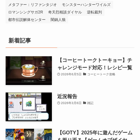
メタファー：リファンタジオ
モンスターハンターワイルズ
ロマンシングサガ2R
奇天烈相談ダイヤル
逆転裁判
都市伝説解体センター
闇鍋人狼
新着記事
【コーヒートークトーキョー】チ
ャレンジモード対応！レシピ一覧
2026年6月5日
コーヒートーク攻略
近況報告
2026年3月6日
雑記
【GOTY】2025年に遊んだゲーム