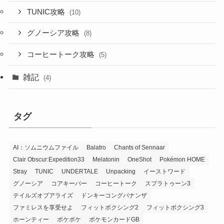
TUNIC攻略
(10)
グノーシア攻略
(8)
コーヒートーク攻略
(5)
雑記
(4)
タグ
AI：ソムニウムファイル
Balatro
Chants of Sennaar
Clair Obscur:Expedition33
Melatonin
OneShot
Pokémon HOME
Stray
TUNIC
UNDERTALE
Unpacking
イーストワード
グノーシア
コアキーパー
コーヒートーク
スプラトゥーン3
テイルズオブアライズ
ドンキーコングバナンザ
ファミレスを享受せよ
フィットボクシング2
フィットボクシング3
ホーンティー
ポケポケ
ポケモンカードGB