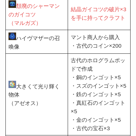
頽廃のシャーマン
結晶ガイコツの破片×3
のガイコツ
を手に持ってクラフト
（マルガズ）
マント商人から購入
ハイヴマザーの召
・古代のコイン×200
喚像
古代のホログラムポッ
ドで作成
・銅のインゴット×5
・スズのインゴット×5
大きくて光り輝く
・鉄のインゴット×5
物体
・真紅石のインゴット
（アゼオス）
×5
・金のインゴット×5
・古代の宝石×3