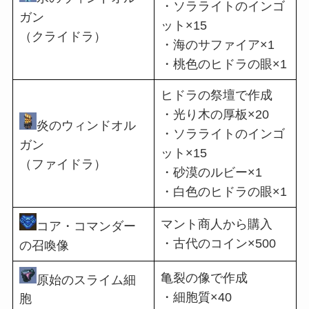
・ソラライトのインゴ
ガン
ット×15
（クライドラ）
・海のサファイア×1
・桃色のヒドラの眼×1
ヒドラの祭壇で作成
・光り木の厚板×20
炎のウィンドオル
・ソラライトのインゴ
ガン
ット×15
（ファイドラ）
・砂漠のルビー×1
・白色のヒドラの眼×1
マント商人から購入
コア・コマンダー
・古代のコイン×500
の召喚像
亀裂の像で作成
原始のスライム細
・細胞質×40
胞