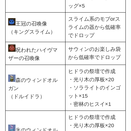
ッグ×5
スライム系のモブorス
王冠の召喚像
ライムの器から低確率
（キングスライム）
でドロップ
サウィンのお楽しみ袋
呪われたハイヴマ
から低確率でドロップ
ザーの召喚像
ヒドラの祭壇で作成
・光り木の厚板×20
森のウィンドオル
・ソラライトのインゴ
ガン
ット×15
（ドルイドラ）
・密林のヒスイ×1
ヒドラの祭壇で作成
・光り木の厚板×20
氷のウィンドオル