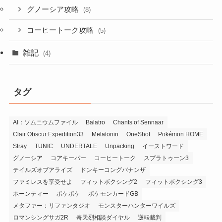
グノーシア攻略
(8)
コーヒートーク攻略
(5)
雑記
(4)
タグ
AI：ソムニウムファイル
Balatro
Chants of Sennaar
Clair Obscur:Expedition33
Melatonin
OneShot
Pokémon HOME
Stray
TUNIC
UNDERTALE
Unpacking
イーストワード
グノーシア
コアキーパー
コーヒートーク
スプラトゥーン3
テイルズオブアライズ
ドンキーコングバナンザ
ファミレスを享受せよ
フィットボクシング2
フィットボクシング3
ホーンティー
ポケポケ
ポケモンカードGB
メタファー：リファンタジオ
モンスターハンターワイルズ
ロマンシングサガ2R
奇天烈相談ダイヤル
逆転裁判