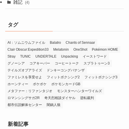
雑記
(4)
タグ
AI：ソムニウムファイル
Balatro
Chants of Sennaar
Clair Obscur:Expedition33
Melatonin
OneShot
Pokémon HOME
Stray
TUNIC
UNDERTALE
Unpacking
イーストワード
グノーシア
コアキーパー
コーヒートーク
スプラトゥーン3
テイルズオブアライズ
ドンキーコングバナンザ
ファミレスを享受せよ
フィットボクシング2
フィットボクシング3
ホーンティー
ポケポケ
ポケモンカードGB
メタファー：リファンタジオ
モンスターハンターワイルズ
ロマンシングサガ2R
奇天烈相談ダイヤル
逆転裁判
都市伝説解体センター
闇鍋人狼
新着記事