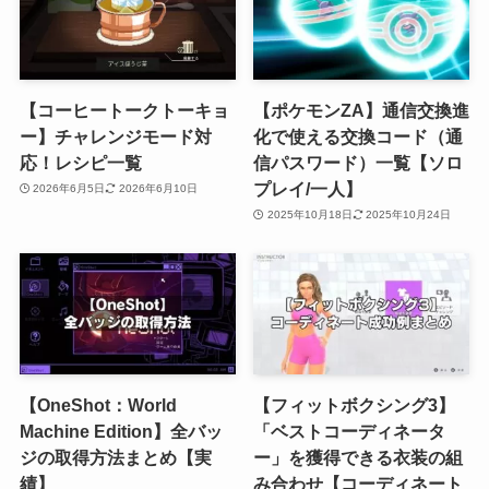
【コーヒートークトーキョ
【ポケモンZA】通信交換進
ー】チャレンジモード対
化で使える交換コード（通
応！レシピ一覧
信パスワード）一覧【ソロ
プレイ/一人】
2026年6月5日
2026年6月10日
2025年10月18日
2025年10月24日
【OneShot：World
【フィットボクシング3】
Machine Edition】全バッ
「ベストコーディネータ
ジの取得方法まとめ【実
ー」を獲得できる衣装の組
績】
み合わせ【コーディネート