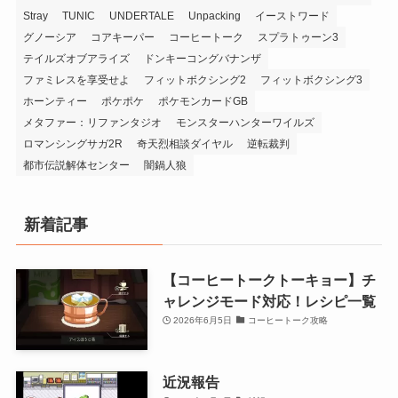
Stray
TUNIC
UNDERTALE
Unpacking
イーストワード
グノーシア
コアキーパー
コーヒートーク
スプラトゥーン3
テイルズオブアライズ
ドンキーコングバナンザ
ファミレスを享受せよ
フィットボクシング2
フィットボクシング3
ホーンティー
ポケポケ
ポケモンカードGB
メタファー：リファンタジオ
モンスターハンターワイルズ
ロマンシングサガ2R
奇天烈相談ダイヤル
逆転裁判
都市伝説解体センター
闇鍋人狼
新着記事
【コーヒートークトーキョー】チ
ャレンジモード対応！レシピ一覧
2026年6月5日
コーヒートーク攻略
近況報告