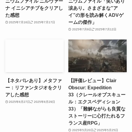
ニウムファイル ニルヴァー
ニウムファイル「笑いあり
ナ イニシアチブをクリアし
涙あり。さまざまな”ア
た感想
イ”の形を読み解くADVゲ
ームの傑作」
2025年7月16日
2025年7月17日
2025年7月9日
2025年7月12日
【ネタバレあり】メタファ
【評価レビュー】Clair
ー：リファンタジオをクリ
Obscur: Expedition
アした感想
33（クレールオブスキュー
ル：エクスペディション
2025年6月27日
2025年6月29日
33）「難解ながらも良質な
ストーリーに心打たれるフ
ランス産RPG」
2025年5月20日
2025年5月25日